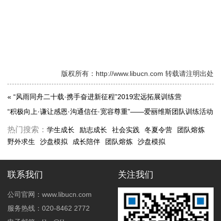
版权所有：http://www.libucn.com 转载请注明出处
«
“风雨同舟二十载·携手奋进新征程”2019宏远拓展训练营
“积极向上·谦让感恩·沟通信任·宽容尊重”——爱丽维斯团队训练活动
»
热门搜索：
学生成长
励志成长
社会实践
冬夏令营
团队熔炼
野外求生
沙盘模拟
成长陪伴
团队熔炼
沙盘模拟
联系我们
关注我们
公司官网：www.libucn.com
服务热线：020-8462 2772