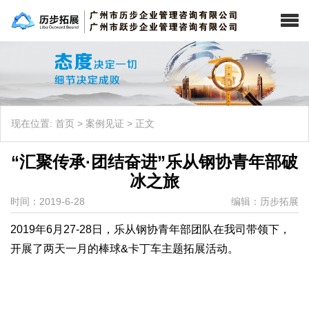
现在位置:
首页
>
案例见证
>
正文
“汇聚传承·团结奋进”乐从钢协青年部破
冰之旅
时间：2019-6-28
编辑：历步拓展
2019年6月27-28日，乐从钢协青年部团队在我司带领下，
开展了两天一月的棒球&卡丁车主题拓展活动。