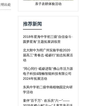
亲子农耕体验活动
载请注明出处
推荐新闻
2018年星海中学初三级“自信奋斗·
圆梦星海”主题拓展训练营
北大附中为明广州实验学校2020
届高三“青春志·砥砺行”励志拓展活
动
“同心同行·砥砺进取”佛山市活力源
电子科技&颐畅智能科技有限公司
2024年拓展活动
东风中学初二级华南植物园定向研
学活动
童伴“百千万”· 欢乐庆“六一”——
2025年榄山村“六一”儿童节亲子活