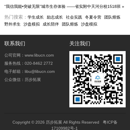
“我信我能•突破无限”城市生存体验 ——省实附中天河分校1518班
»
热门搜索：
学生成长
励志成长
社会实践
冬夏令营
团队熔炼
野外求生
沙盘模拟
成长陪伴
团队熔炼
沙盘模拟
联系我们
关注我们
公司官网：www.libucn.com
服务热线：020-8462 2772
电子邮箱：libu@libucn.com
公众微信：历步拓展
Copyright © 2026
历步拓展
All Rights Reserved
粤ICP备
17109982号-1