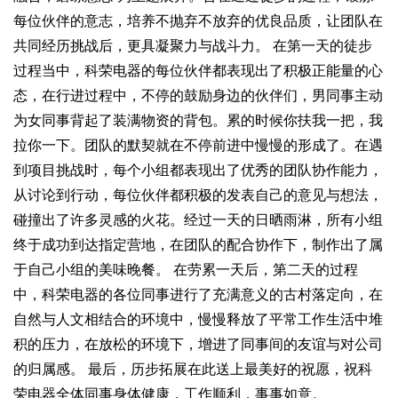
每位伙伴的意志，培养不抛弃不放弃的优良品质，让团队在
共同经历挑战后，更具凝聚力与战斗力。 在第一天的徒步
过程当中，科荣电器的每位伙伴都表现出了积极正能量的心
态，在行进过程中，不停的鼓励身边的伙伴们，男同事主动
为女同事背起了装满物资的背包。累的时候你扶我一把，我
拉你一下。团队的默契就在不停前进中慢慢的形成了。在遇
到项目挑战时，每个小组都表现出了优秀的团队协作能力，
从讨论到行动，每位伙伴都积极的发表自己的意见与想法，
碰撞出了许多灵感的火花。经过一天的日晒雨淋，所有小组
终于成功到达指定营地，在团队的配合协作下，制作出了属
于自己小组的美味晚餐。 在劳累一天后，第二天的过程
中，科荣电器的各位同事进行了充满意义的古村落定向，在
自然与人文相结合的环境中，慢慢释放了平常工作生活中堆
积的压力，在放松的环境下，增进了同事间的友谊与对公司
的归属感。 最后，历步拓展在此送上最美好的祝愿，祝科
荣电器全体同事身体健康，工作顺利，事事如意。