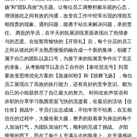
扬”和“团队高效”为主题。让每位员工调整积极乐观的心态，
增强彼此之间有效的沟通，改变在工作中经常出现的埋怨互
相指责的现象。遇到问题，能勇于站出来解决问题，承担责
任。 两批的学员，在半天的拓展训练里面表现出了热情参
与的态度。在短暂而愉快的【开营礼】后，每个分店的员工
之间从彼此的不太熟悉慢慢的融合成一个新的集体，创建了
属于自己的团队以及口号，为接下来的拓展竞争作出了充足
的准备。 从考验细节以及分工合作的【泰坦尼克号】到需
要改变思维优化方案的【急速60秒】和【鼓舞飞扬】，每位
员工展现出了高效的执行能力，还有良好的竞争意识。都为
自己的小组获胜尽了自己最大的努力。 时间在欢声笑语和
浓郁的分享学习氛围里面飞快的流逝着，在最后的活动【信
任坐】挑战中，学员们众志成城，不怕辛苦不怕累，在互相
信任的过程中，大腿坐着大腿，整齐的鼓着掌为身边的每个
人加油打气，为团队加油打气，顺利的完成了挑战。 夕阳
慢慢的西下，照在了每个人充满斗志的脸庞上。在充满感动